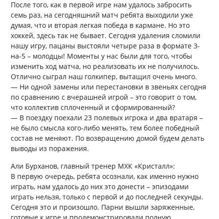
После того, как в первой игре нам удалось забросить
семь раз, на сегодняшний матч ребята выходили уже
думая, что и вторая легкая победа в кармане. Но это
хоккей, здесь так не бывает. Сегодня удаления сломили
нашу игру, пацаны выстояли четыре раза в формате 3-
на-5 – молодцы! Моменты у нас были для того, чтобы
изменить ход матча, но реализовать их не получилось.
Отлично сыграл наш голкипер, вытащил очень много.
— Ни одной замены или перестановки в звеньях сегодня
по сравнению с вчерашней игрой – это говорит о том,
что коллектив сплоченный и сформированный?
— В поездку поехали 23 полевых игрока и два вратаря –
не было смысла кого-либо менять, тем более победный
состав не меняют. По возвращению домой будем делать
выводы из поражения.
Али Бурханов, главный тренер МХК «Кристалл»:
В первую очередь, ребята осознали, как именно нужно
играть, нам удалось до них это донести – эпизодами
играть нельзя, только с первой и до последней секунды.
Сегодня это и произошло. Парни вышли заряженные,
готовые к игре и продемонстрировали полную