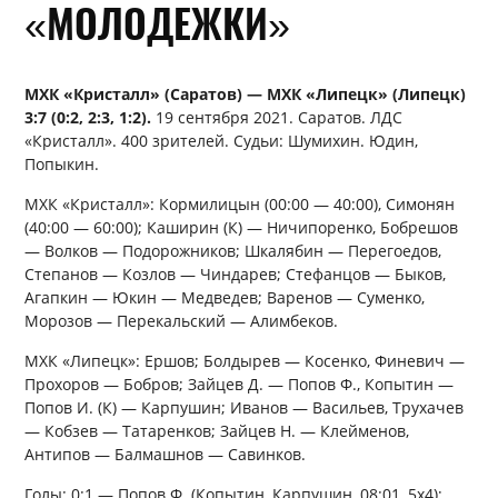
«МОЛОДЕЖКИ»
МХК «Кристалл» (Саратов) — МХК «Липецк» (Липецк)
3:7 (0:2, 2:3, 1:2).
19 сентября 2021. Саратов. ЛДС
«Кристалл». 400 зрителей. Судьи: Шумихин. Юдин,
Попыкин.
МХК «Кристалл»: Кормилицын (00:00 — 40:00), Симонян
(40:00 — 60:00); Каширин (К) — Ничипоренко, Бобрешов
— Волков — Подорожников; Шкалябин — Перегоедов,
Степанов — Козлов — Чиндарев; Стефанцов — Быков,
Агапкин — Юкин — Медведев; Варенов — Суменко,
Морозов — Перекальский — Алимбеков.
МХК «Липецк»: Ершов; Болдырев — Косенко, Финевич —
Прохоров — Бобров; Зайцев Д. — Попов Ф., Копытин —
Попов И. (К) — Карпушин; Иванов — Васильев, Трухачев
— Кобзев — Татаренков; Зайцев Н. — Клейменов,
Антипов — Балмашнов — Савинков.
Голы: 0:1 — Попов Ф. (Копытин, Карпушин, 08:01, 5х4);