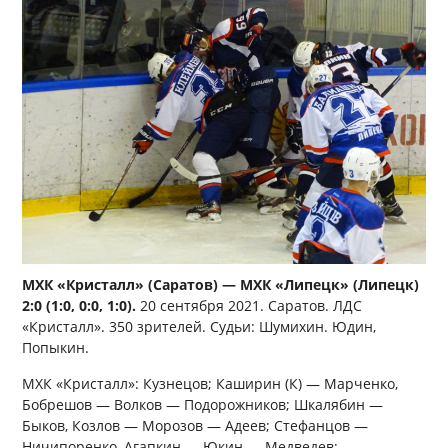
МХК «Кристалл» (Саратов) — МХК «Липецк» (Липецк)
2:0 (1:0, 0:0, 1:0).
20 сентября 2021. Саратов. ЛДС
«Кристалл». 350 зрителей. Судьи: Шумихин. Юдин,
Попыкин.
МХК «Кристалл»: Кузнецов; Каширин (К) — Марченко,
Бобрешов — Волков — Подорожников; Шкалябин —
Быков, Козлов — Морозов — Адеев; Стефанцов —
Ничипоренко, Агапкин — Юкин — Медведев;