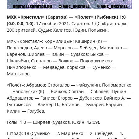
МХК «Кристалл» (Саратов) — «Полет» (Рыбинск) 1:0
(0:0, 0:0, 1:0).
17 ноября 2021. Саратов. ЛДС «Кристалл».
200 зрителей. Судьи: Халитов. Юдин, Попыкин.
МХК «Кристалл»: Кормилицын; Каширин (К) —
Перегоедов, Адеев — Морозов — Лебедев; Марченко —
Варенов, Ширяев — Юкин — Судаков; Быков —
Шкалябин, Степанов — Волков — Подорожников;
Ничипоренко — Медведев, Корюков — Суменко —
Мартынов.
«Полёт»: Абрамов; Строгалов — Файзуллин, Пономаренко
— Напольских (К) — Бочков; Солтан — Соболев, Шушин —
Абдрашитов — Ганиев; Егоров — Дубенсков, Вайнер А. —
Густомесов — Вайнер П.; Батанов — Букарев, Бардин —
Килин — Голубев.
Голы: 1:0 — Ширяев (Судаков, Юкин, 42:09).
Штраф: 18 (Суменко — 2, Марченко — 2, Лебедев — 4,