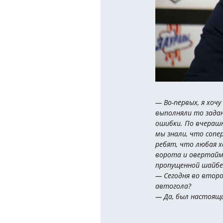
— Во-первых, я хочу
выполняли то задан
ошибки. По вчерашне
мы знали, что сопе
ребят, что любая х
ворота и овертайм,
пропущенной шайбе
— Сегодня во второ
автогола?
— Да, был настоящи