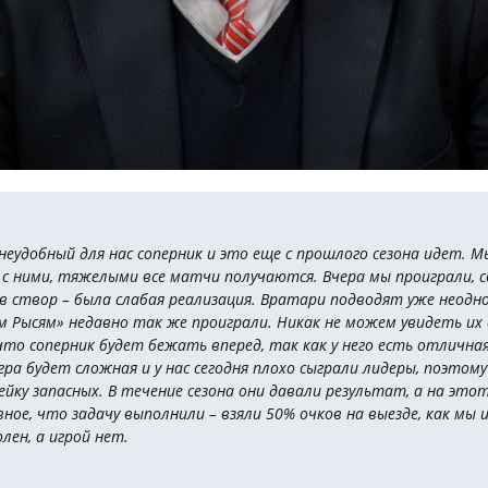
неудобный для нас соперник и это еще с прошлого сезона идет. 
с ними, тяжелыми все матчи получаются. Вчера мы проиграли, 
в створ – была слабая реализация. Вратари подводят уже неодно
м Рысям» недавно так же проиграли. Никак не можем увидеть их
что соперник будет бежать вперед, так как у него есть отлична
гра будет сложная и у нас сегодня плохо сыграли лидеры, поэтом
йку запасных. В течение сезона они давали результат, а на этот
ное, что задачу выполнили – взяли 50% очков на выезде, как мы 
лен, а игрой нет.