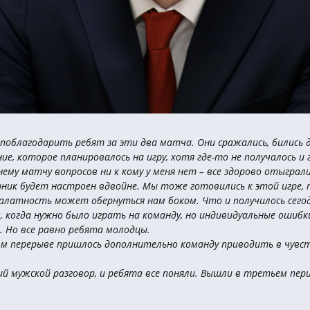
 поблагодарить ребят за эти два матча. Они сражались, бились др
ие, которое планировалось на игру, хотя где-то не получалось и 
му матчу вопросов ни к кому у меня нет – все здорово отыграли.
рник будет настроен вдвойне. Мы тоже готовились к этой игре,
алатность может обернуться нам боком. Что и получилось сегодн
 когда нужно было играть на команду, но индивидуальные ошибк
. Но все равно ребята молодцы.
м перерыве пришлось дополнительно команду приводить в чувст
й мужской разговор, и ребята все поняли. Вышли в третьем пери