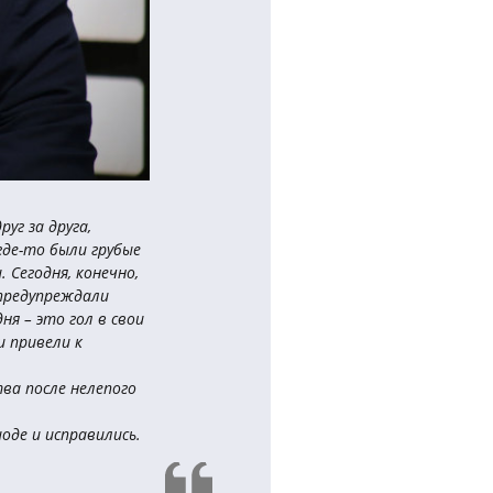
уг за друга,
где-то были грубые
 Сегодня, конечно,
 предупреждали
я – это гол в свои
и привели к
ва после нелепого
оде и исправились.