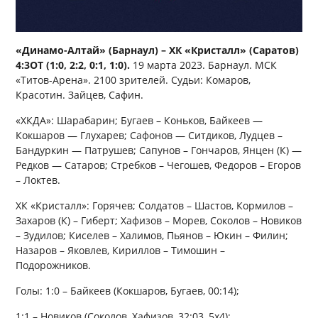
«Динамо-Алтай» (Барнаул) – ХК «Кристалл» (Саратов)
4:3ОТ (1:0, 2:2, 0:1, 1:0).
19 марта 2023. Барнаул. МСК
«Титов-Арена». 2100 зрителей. Судьи: Комаров,
Красотин. Зайцев, Сафин.
«ХКДА»: Шарабарин; Бугаев – Коньков, Байкеев —
Кокшаров — Глухарев; Сафонов — Ситдиков, Лудцев –
Бандуркин — Патрушев; Сапунов – Гончаров, Янцен (К) —
Редков — Сатаров; Стребков – Чегошев, Федоров – Егоров
– Локтев.
ХК «Кристалл»: Горячев; Солдатов – Шастов, Кормилов –
Захаров (К) – Гиберт; Хафизов – Морев, Соколов – Новиков
– Зудилов; Киселев – Халимов, Пьянов – Юкин – Филин;
Назаров – Яковлев, Кириллов – Тимошин –
Подорожников.
Голы: 1:0 – Байкеев (Кокшаров, Бугаев, 00:14);
1:1 – Новиков (Соколов, Хафизов, 32:03, 5х4);