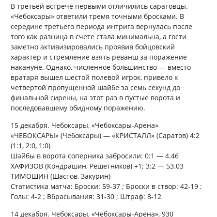
В третьей встрече первыми отличились саратовцы.
«Чебоксары» ответили тремя точными бросками. В
середине третьего периода интрига вернулась после
того как разница в счете стала минимальна, а гости
заметно активизировались проявив бойцовский
характер и стремление взять реванш за поражение
накануне. Однако, численное большинство — вместо
вратаря вышел шестой полевой игрок, привело к
четвертой пропущенной шайбе за семь секунд до
финальной сирены, на этот раз в пустые ворота и
последовавшему обидному поражению.
15 декабря. Чебоксары, «Чебоксары-Арена»
«ЧЕБОКСАРЫ» (Чебоксары) — «КРИСТАЛЛ» (Саратов) 4:2
(1:1, 2:0, 1:0)
Шайбы в ворота соперника забросили: 0:1 — 4.46
ХАФИЗОВ (Кондрашин, Решетников) +1; 3:2 — 53.03
ТИМОШИН (Шастов, Закурин)
Статистика матча: Броски: 59-37 ; Броски в створ: 42-19 ;
Голы: 4-2 ; Вбрасывания: 31-30 ; Штраф: 8-12
14 декабря. Чебоксары, «Чебоксары-Арена», 930