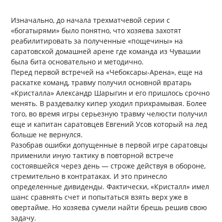
Изначально, до начала трехматчевой серии с
«богатырями» было понятно, что хозяева захотят
реабилитировать за полученные «пощечины» на
саратовской домашней арене где команда из Чувашии
была бита основательно и методично.
Перед первой встречей на «Чебоксары-Арена», еще на
раскатке команд, травму получил основной вратарь
«Кристалла» Александр Шарыгин и его пришлось срочно
менять. В раздевалку кипер уходил прихрамывая. Более
того, во время игры серьезную травму челюсти получил
еще и капитан саратовцев Евгений Усов который на лед
больше не вернулся.
Разобрав ошибки допущенные в первой игре саратовцы
применили иную тактику в повторной встрече
состоявшейся через день — строже действуя в обороне,
стремительно в контратаках. И это принесло
определенные дивиденды. Фактически, «Кристалл» имел
шанс сравнять счет и попытаться взять верх уже в
овертайме. Но хозяева сумели найти брешь решив свою
задачу.