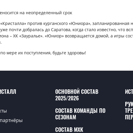
еносится на неопределенный срок
«Кристалла» против курганского «Юниора», запланированная на
уже почти добралась до Саратова, когда стало известно, что в
на – ХК «Зауралье». «Юниор» возвращается домой, а игры состо
.
по мере их поступления, будьте здоровы!
ИСТАЛЛ
ОСНОВНОЙ СОСТАВ
ИС
2025/2026
РУ
СОСТАВ КОМАНДЫ ПО
ТР
кты
СЕЗОНАМ
ПЕ
партнёры
СОСТАВ МХК