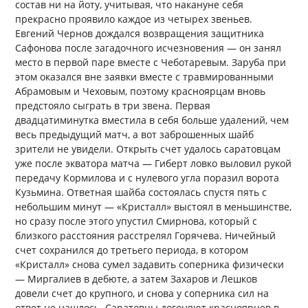
состав ни на йоту, учитывая, что накануне себя
прекрасно проявило каждое из четырех звеньев.
Евгений Чернов дождался возвращения защитника
Сафонова после загадочного исчезновения — он занял
место в первой паре вместе с Чеботаревым. Заруба при
этом оказался вне заявки вместе с травмированными
Абрамовым и Чеховым, поэтому красноярцам вновь
предстояло сыграть в три звена. Первая
двадцатиминутка вместила в себя больше удалений, чем
весь предыдущий матч, а вот заброшенных шайб
зрители не увидели. Открыть счет удалось саратовцам
уже после экватора матча — Гиберт ловко выловил рукой
передачу Кормилова и с нулевого угла поразил ворота
Кузьмина. Ответная шайба состоялась спустя пять с
небольшим минут — «Кристалл» выстоял в меньшинстве,
но сразу после этого упустил Смирнова, который с
близкого расстояния расстрелял Горячева. Ничейный
счет сохранился до третьего периода, в котором
«Кристалл» снова сумел задавить соперника физически
— Миргалиев в дебюте, а затем Захаров и Лешков
довели счет до крупного, и снова у соперника сил на
ответ не нашлось. Саратовцы догоняют красноярцев в