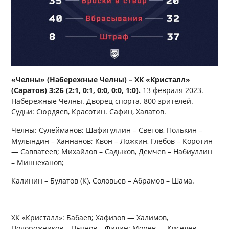
«Челны» (Набережные Челны) – ХК «Кристалл»
(Саратов) 3:2Б (2:1, 0:1, 0:0, 0:0, 1:0).
13 февраля 2023.
Набережные Челны. Дворец спорта. 800 зрителей.
Судьи: Сюрдяев, Красотин. Сафин, Халатов.
Челны: Сулейманов; Шафигуллин – Светов, Полькин –
Мулындин – Ханнанов; Квон – Ложкин, Глебов – Коротин
— Савватеев; Михайлов – Садыков, Демчев – Набиуллин
– Миннеханов;
Калинин – Булатов (К), Соловьев – Абрамов – Шама.
ХК «Кристалл»: Бабаев; Хафизов — Халимов,
Подорожников – Пьянов – Филин; Морев — Киселев,