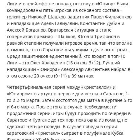
Лиги и в плей-офф не попала, поэтому в «Юниор» были
командированы пять игроков из основного состава –
голкипер Николай Шашков, защитник Павел Фильченков
и нападающие Адель Галиуллин, Константин Дубин и
Алексей Богданов. Вратарская ситуация в стане
соперников прежняя – Шашков, Югов и Трифонов в
равной степени получали игровое время, так что вполне
возможно, что в Саратове мы увидим в деле всех троих.
Среди защитников единственный, кто входит в топ-10
Лиги – это Олег Холоденин (15 очков, 3+12). Лучший
нападающий «Юниора» Александр Авксентьев набрал в
этом сезоне 20 очков (9+11) в 39 матчах.
Четвертьфинальная серия между «Кристаллом» и
«Юниором» стартует в первые дни весны в Саратове, 1-
го и 2-го марта. Затем состоятся два матча в Кургане 5-го
и 6-го марта. После этого, в случае необходимости
продолжения серии, игры будут проходить по очереди в
Саратове и Кургане до тех пор, пока одна из команд не
одержит четыре победы. В случае победы в серии
саратовский «Кристалл» сыграет в полуфинале Кубка
Федерации с ХК «Чебоксары».