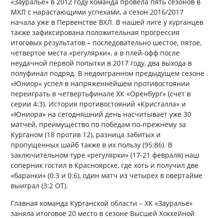
«Зауралье» в 2012 году команда провела пять сезонов в
МХЛ с нарастающими успехами, а сезон 2016/2017
начала уже в Первенстве ВХЛ. В нашей лиге у курганцев
также зафиксирована положительная прогрессия
итоговых результатов – последовательно шестое, пятое,
четвертое места «регулярки», а в плей-офф после
неудачной первой попытки в 2017 году, два выхода в
полуфинал подряд. В недоигранном предыдущем сезоне
«Юниор» успел в напряженнейшем противостоянии
переиграть в четвертьфинале ХК «Оренбург» (счет в
серии 4:3). История противостояний «Кристалла» и
«Юниора» на сегодняшний день насчитывает уже 30
матчей, преимущество по победам по-прежнему за
Курганом (18 против 12), разница забитых и
пропущенных шайб также в их пользу (95:86). В
заключительном туре «регулярки» (17-21 февраля) наш
соперник гостил в Красноярске, где хоть и получил две
«баранки» (0:3 и 0:6), один матч из четырех в овертайме
выиграл (3:2 ОТ).
Главная команда Курганской области – ХК «Зауралье»
заняла итоговое 20 место в сезоне Высшей Хоккейной