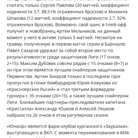
считать только Сергея Павлова (20 матчей, коэффициент
надежности 3,7, 88,51% отраженных бросков) и Михаила
Шпакова (12 матчей, коэффициент надежности 2,7, 92%
отраженных бросков). Возможно, свой шанс в плей-офф
получит и новобранец Артем Мельников, на данный
момент у него в активе только 5 матчей. Несмотря на
травму, полученную в первом матче серии в Барнауле,
Павел Сахаров удержал за собой второе место по
результативности среди защитников Лиги (17 очков,
2+15). Максим Дубовик совсем рядом с 15 очками (8+7) и
он при этом является лучшим снайпером-защитником
Первенства. Артем Захаров только в последнем туре
пропустил в гонке бомбардиров Юрия Кожухова из
«Красноярских Рысей» и стал третьим форвардом
турнира с 35 очками (20+15), а также лучшим снайпером
Лиги. Ближайшие партнеры-преследователи капитана
«Кристалла» Александр Юшков и Алексей Лешков
набрали по 26 очков в этом регулярном сезоне.
«Юниор» является фарм-клубом курганского «Зауралья»,
выступающего в ВХЛ. С момента переименования в МХК