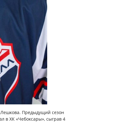
я Лешкова. Предыдущий сезон
ал в ХК «Чебоксары», сыграв 4
!