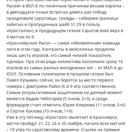
Рысей» в ВХЛ-Б по понятным причинам весьма коротка –
в двенадцати очных встречах девять раз победу
праздновали саратовцы, трижды – сибиряки (разница
забитых и пропущенных шайб 51:29 в пользу
«Кристалла»), в предыдущем сезоне Саратов взял верх в
4 матчах из 6.
«Красноярские Рыси» — самая «обновленная» команда
лиги в этом году. Контракты в межсезонье продлили
лишь шесть игроков, это самый низкий показатель
турнира. При этом ряды коллектива пополнили сразу 16
игроков из самых разных молодежных лиг – от МХЛ-А до
ЮХЛ. Основным голкипером в прошлом сезоне был
Павел Кузьмин, сейчас он борется за место первого
номера с Дмитрием Райко (6 и 9 игр соответственно).
Самым результативным защитником на данный момент
является Вадим Чеботарев (5 очков, 2+3), а среди
форвардов стоит отметить Юрия Кожухова (11 очков, 5+6)
и Сергея Хохлова (10 очков, 1+9).
Уже в эту пятницу «Кристалл» вылетает в Красноярск,
матчи пройдут 21, 22, 24 и 25 ноября, начало всех матчей
– 10 утра по саратовскому времени. Ссылки на прямые