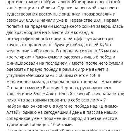
противостояния с «Кристаллом-Юниором» в восточной
конференции этой лиги. Однако на восьмой год своего
существования восточные хищники «повзрослели» и
сезон 2018/2019 начали уже в Первенстве ВХЛ. Первая
попытка за пределами молодежного хоккея завершилась
для красноярцев на 8 месте из 9 команд, в
четвертьфинальной серии плей-офф случились три
крупных поражения от будущих обладателей Кубка
Федерации – «Ростова». В прошлом сезоне в 36 матчах
«регулярки» «Рыси» сумели одержать лишь 8 побед и
финишировали на последнем 7 месте, после чего сумели
одержать первую победу в рамках игр на вылет и
уступили «Чебоксарам» с общим счетом 1:4. В
межсезонье команда обрела нового тренера – Анатолий
Степанов сменил Евгения Чернова, руководившего
коллективом более 4 лет. Новый сезон «Рыси» начали так
лихо, что заставили говорить о себе всю лигу – 7
набранных очков из 8 в Кургане, победа над «Динамо-
Алтай», однако на сегодняшний день в пассиве наших
соперников уже 7 поражений подряд и третье место в
турнирной таблице с 10 очками.
История противостояний «Кристалла» и «Красноярских