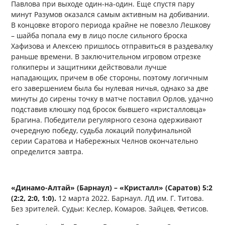
Павлова при выходе один-на-один. Еще спустя пару
минут Разумов оказался самым активным на добивании.
В концовке второго периода крайне не повезло Лешкову
– шайба попала ему в лицо после сильного броска
Хафизова и Алексею пришлось отправиться в раздевалку
раньше времени. В заключительном игровом отрезке
голкиперы и защитники действовали лучше
нападающих, причем в обе стороны, поэтому логичным
его завершением была бы нулевая ничья, однако за две
минуты до сирены точку в матче поставил Орлов, удачно
подставив клюшку под бросок бывшего «кристалловца»
Брагина. Победители регулярного сезона одерживают
очередную победу, судьба локаций полуфинальной
серии Саратова и Набережных Челнов окончательно
определится завтра.
«Динамо-Алтай» (Барнаул) – «Кристалл» (Саратов) 5:2
(2:2, 2:0, 1:0).
12 марта 2022. Барнаул. ЛД им. Г. Титова.
Без зрителей. Судьи: Кеслер, Комаров. Зайцев, Фетисов.