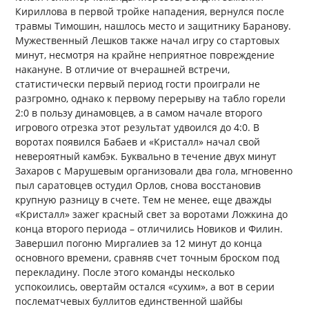
Кириллова в первой тройке нападения, вернулся после
травмы Тимошин, нашлось место и защитнику Баранову.
Мужественный Лешков также начал игру со стартовых
минут, несмотря на крайне неприятное повреждение
накануне. В отличие от вчерашней встречи,
статистически первый период гости проиграли не
разгромно, однако к первому перерыву на табло горели
2:0 в пользу динамовцев, а в самом начале второго
игрового отрезка этот результат удвоился до 4:0. В
воротах появился Бабаев и «Кристалл» начал свой
невероятный камбэк. Буквально в течение двух минут
Захаров с Марушевым организовали два гола, мгновенно
пыл саратовцев остудил Орлов, снова восстановив
крупную разницу в счете. Тем не менее, еще дважды
«Кристалл» зажег красный свет за воротами Ложкина до
конца второго периода – отличились Новиков и Филин.
Завершил погоню Миргалиев за 12 минут до конца
основного времени, сравняв счет точным броском под
перекладину. После этого команды несколько
успокоились, овертайм остался «сухим», а вот в серии
послематчевых буллитов единственной шайбы