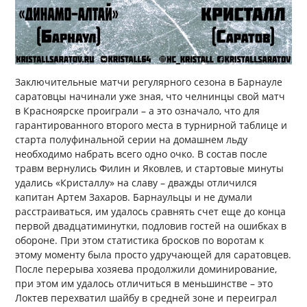
Заключительные матчи регулярного сезона в Барнауле
саратовцы начинали уже зная, что челнинцы свой матч
в Красноярске проиграли – а это означало, что для
гарантированного второго места в турнирной таблице и
старта полуфинальной серии на домашнем льду
необходимо набрать всего одно очко. В состав после
травм вернулись Филин и Яковлев, и стартовые минуты
удались «Кристаллу» на славу – дважды отличился
капитан Артем Захаров. Барнаульцы и не думали
расстраиваться, им удалось сравнять счет еще до конца
первой двадцатиминутки, подловив гостей на ошибках в
обороне. При этом статистика бросков по воротам к
этому моменту была просто удручающей для саратовцев.
После перерыва хозяева продолжили доминирование,
при этом им удалось отличиться в меньшинстве – это
Локтев перехватил шайбу в средней зоне и переиграл