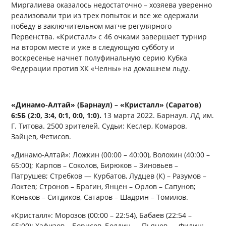
Миргалиева оказалось недостаточно – хозяева уверенно
реализовали три из трех попыток и все же одержали
победу в заключительном матче регулярного
Первенства. «Кристалл» с 46 очками завершает турнир
на втором месте и уже в следующую субботу и
воскресенье начнет полуфинальную серию Кубка
Федерации против ХК «Челны» на домашнем льду.
«Динамо-Алтай» (Барнаул) – «Кристалл» (Саратов)
6:5Б (2:0, 3:4, 0:1, 0:0, 1:0).
13 марта 2022. Барнаул. ЛД им.
Г. Титова. 2500 зрителей. Судьи: Кеслер, Комаров.
Зайцев, Фетисов.
«Динамо-Алтай»: Ложкин (00:00 – 40:00), Волохин (40:00 –
65:00); Карпов – Соколов, Бирюков – Зиновьев –
Патрушев; Стребков — Курбатов, Лудцев (К) – Разумов –
Локтев; Стронов – Брагин, Янцен – Орлов – Сапунов;
Коньков – Ситдиков, Сатаров – Шадрин – Томилов.
«Кристалл»: Морозов (00:00 – 22:54), Бабаев (22:54 –
65:00); Хафизов – Борисов, Болдин — Пьянов — Филин;