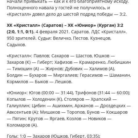
начали привыкать — как и к его благоприятному исходу.
Полноценного навала у гостей не получилось, и
«Кристалл» довел дело до шестой подряд победы — 3:2.
ХК «Кристалл» (Саратов) – ХК «Юниор» (Курган) 3:2
(2:0, 1:1, 0:1).
4 февраля 2021. Саратов. ЛДС «Кристалл».
950 зрителей. Судьи: Величко, Пестов. Кузнецов,
Садыхов.
«Кристалл»: Павлов; Сахаров — Шастов, Юшков —
Захаров (К) — Гиберт; Хафизов — Крамаренко, Любишкин
— Тимошин (А) — Жирнов; Дубовик — Халимов (А),
Болдин — Бухаров — Миргалиев; Герасимов — Шаманин,
Кормилов — Быков — Лешков.
«Юниор»: Югов (00:00 — 31:44), Трифонов (31:44 — 60:00);
Копылов — Холоденин (К), Столяров — Храпский —
Галиуллин; Цибин — Ашихмин, Аржанов — Дроздецких —
Авксентьев (А); Мишаков — Торопов, Бунов — Кокшаров
— Пятин; Крутов — Яргаев, Козлов — Новиков —
Коломаров (А).
Голы: 1:0 — Захаров (Юшков, Гиберт, 03:35);