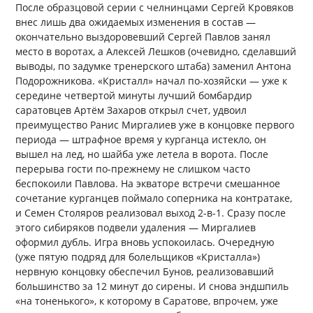
После образцовой серии с челнинцами Сергей Кровяков
внес лишь два ожидаемых изменения в состав —
окончательно выздоровевший Сергей Павлов занял
место в воротах, а Алексей Лешков (очевидно, сделавший
выводы, по задумке тренерского штаба) заменил Антона
Подорожникова. «Кристалл» начал по-хозяйски — уже к
середине четвертой минуты лучший бомбардир
саратовцев Артём Захаров открыл счет, удвоил
преимущество Ранис Миргалиев уже в концовке первого
периода — штрафное время у курганца истекло, он
вышел на лед, но шайба уже летела в ворота. После
перерыва гости по-прежнему не слишком часто
беспокоили Павлова. На экваторе встречи смешанное
сочетание курганцев поймало соперника на контратаке,
и Семен Столяров реализовал выход 2-в-1. Сразу после
этого сибиряков подвели удаления — Миргалиев
оформил дубль. Игра вновь успокоилась. Очередную
(уже пятую подряд для болельщиков «Кристалла»)
нервную концовку обеспечил Бунов, реализовавший
большинство за 12 минут до сирены. И снова эндшпиль
«на тоненького», к которому в Саратове, впрочем, уже