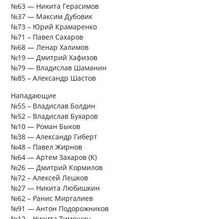
№63 — Никита Герасимов
№37 — Максим Дубовик
№73 – Юрий Крамаренко
№71 – Павел Сахаров
№68 — Ленар Халимов
№19 — Дмитрий Хафизов
№79 — Владислав Шаманин
№85 – Александр Шастов
Нападающие
№55 – Владислав Болдин
№52 – Владислав Бухаров
№10 — Роман Быков
№38 — Александр Гиберт
№48 – Павел Жирнов
№64 — Артем Захаров (К)
№26 — Дмитрий Кормилов
№72 – Алексей Лешков
№27 — Никита Любишкин
№62 – Ранис Миргалиев
№91 — Антон Подорожников
№12 – Никита Тимошин