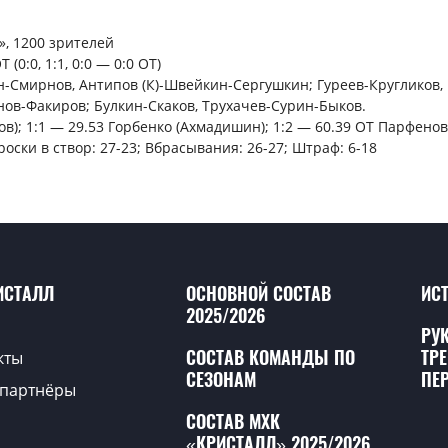
», 1200 зрителей
0:0, 1:1, 0:0 — 0:0 ОТ)
н-Смирнов, Антипов (К)-Швейкин-Сергушкин; Гуреев-Кругликов
ов-Факиров; Булкин-Скаков, Трухачев-Сурин-Быков.
); 1:1 — 29.53 Горбенко (Ахмадишин); 1:2 — 60.39 ОТ Парфенов
роски в створ: 27-23; Вбрасывания: 26-27; Штраф: 6-18
ИСТАЛЛ
ОСНОВНОЙ СОСТАВ
ИС
2025/2026
РУ
СОСТАВ КОМАНДЫ ПО
ТР
кты
СЕЗОНАМ
ПЕ
партнёры
СОСТАВ МХК
«КРИСТАЛЛ» 2025/2026