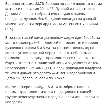
Баринов отразил 88,7% бросков по своим воротам в семи
матчах и пропустил 20 шайб. Лучший из защитников
Даниил Лепешев набрал 4 очка, отдав 4 голевые
передачи. Лучшим бомбардиром команды на данный
момент является форвард Никита Арсеньев с 7 очками
(2+5).
В составе нашей команды полным ходом идет борьба за
место голкипера №1 — Алексей Кормилицын и Кирилл
Кузнецов сыграли 5 и 3 матча соответственно, однако
еще не успел в полной мере проявить себя Размик
Симонян — в поездку отправляются все трое, так что
будет интересно. В защитной линии выделяется Артем
Перегоедов с 2 очками (1+1). Среди форвардов лидируют
те, кто и должен это делать — Антон Подорожников и
Эдгар Чиндарев набрали по 3 очка.
Матчи в Твери пройдут 15 и 16 октября, ссылки на
прямые трансляции матчей традиционно в нашей
группе непосредственно перед началом игр. Болеем за
молодежь!