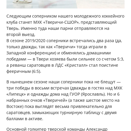
Следующим соперником нашего молодежного хоккейного
клуба станет МХК «Тверичи-СШОР», представляющий
Тверь. Именно туда наши парни отправляются на
второй выезд.
В сезоне 2019/2020 соперники встречались два раза (да,
только дважды, так как «Тверичи» тогда играли в
Западной конференции) и обменялись домашними
победами — в Твери хозяева были сильнее со счетом 5:3,
а реванш саратовцев в ЛДС «Кристалл» стал поистине
фееричным (6:5).
В нынешнем сезоне наши соперники пока не блещут —
три победы в восьми встречах (дважды в гостях над МХК
«Липецк» и однажды дома над ГУОР (Ярославль). Но и 6
набранных очков «Тверичей» (а также шестое место на
Востоке) пока выглядят весьма привлекательно для
саратовцев, замыкающих турнирную таблицу с двумя
баллами в активе.
Основной голкипер тверской команды Александр