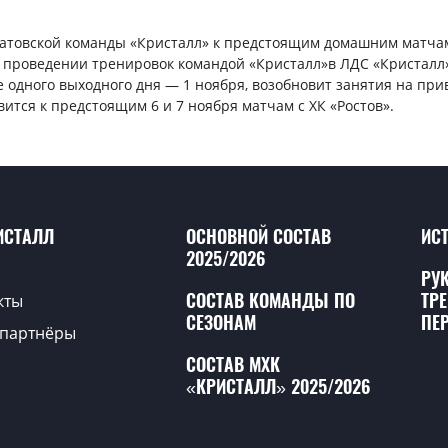
атовской команды «Кристалл» к предстоящим домашним матчам
о проведении тренировок командой «Кристалл»в ЛДС «Кристалл»
е одного выходного дня — 1 ноября, возобновит занятия на п
ится к предстоящим 6 и 7 ноября матчам с ХК «Ростов».
ИСТАЛЛ
ОСНОВНОЙ СОСТАВ
ИС
2025/2026
РУ
СОСТАВ КОМАНДЫ ПО
ТР
кты
СЕЗОНАМ
ПЕ
партнёры
СОСТАВ МХК
«КРИСТАЛЛ» 2025/2026