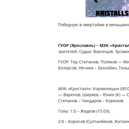
Победную в овертайме в меньшинст
ГУОР (Ярославль) – МХК «Кристалл» 
зрителей. Судьи: Воронцов. Зусма
ГУОР: Тер-Степанов; Поляков — М
Белоусов; Нечаев – Зазнобин, Тель
МХК «Кристалл»: Кормилицын (00:00
— Варенов, Ширяев – Юкин (К) — 
Степанов – Чиндарев – Корюков.
Голы: 1:0 – Жидков (15:03);
2:0 – Борисов (Султанбеков, Жаткин,