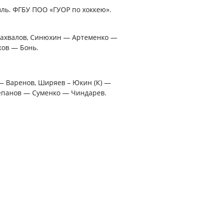
вль. ФГБУ ПОО «ГУОР по хоккею».
Бахвалов, Синюхин — Артеменко —
ков — Бонь.
 Варенов, Ширяев – Юкин (К) —
епанов — Суменко — Чиндарев.