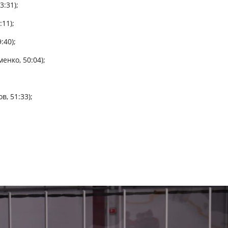
3:31);
11);
:40);
енко, 50:04);
в, 51:33);