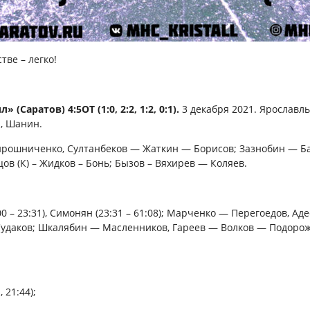
ве – легко!
(Саратов) 4:5ОТ (1:0, 2:2, 1:2, 0:1).
3 декабря 2021. Ярославль
н, Шанин.
ирошниченко, Султанбеков — Жаткин — Борисов; Зазнобин — Б
цов (К) – Жидков – Бонь; Бызов – Вяхирев — Коляев.
 – 23:31), Симонян (23:31 – 61:08); Марченко — Перегоедов, А
Судаков; Шкалябин — Масленников, Гареев — Волков — Подоро
 21:44);