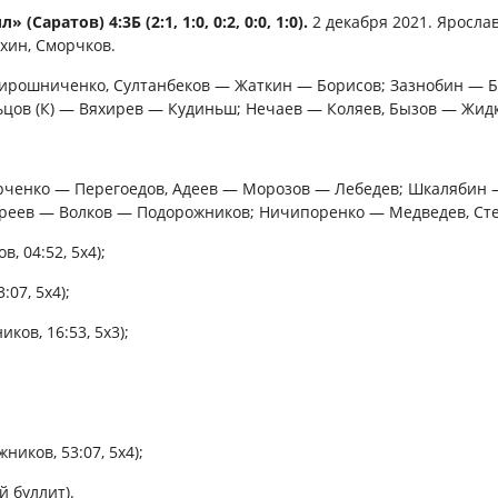
Саратов) 4:3Б (2:1, 1:0, 0:2, 0:0, 1:0).
2 декабря 2021. Яросла
хин, Сморчков.
ирошниченко, Султанбеков — Жаткин — Борисов; Зазнобин — 
ьцов (К) — Вяхирев — Кудиньш; Нечаев — Коляев, Бызов — Жид
ченко — Перегоедов, Адеев — Морозов — Лебедев; Шкалябин —
ареев — Волков — Подорожников; Ничипоренко — Медведев, Ст
, 04:52, 5х4);
:07, 5х4);
ков, 16:53, 5х3);
ников, 53:07, 5х4);
й буллит).