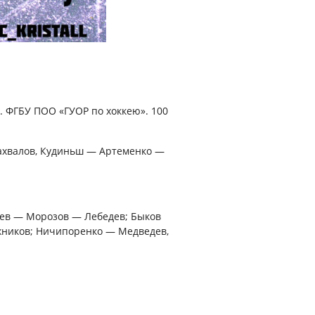
. ФГБУ ПОО «ГУОР по хоккею». 100
ахвалов, Кудиньш — Артеменко —
деев — Морозов — Лебедев; Быков
жников; Ничипоренко — Медведев,