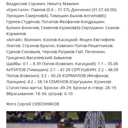
Владислав Сорокин, Никита Мамлин
«Кристалл»: Павлов (0.0 – 31.57), Донченко (31.57-60.00);
Лукошин-Смирнов(А), Тимошин-Быков-Антипов(К);
Гуреев-Студенов, Потапов-Феофанов-Кондрашин;
Булкин-Боничев, Семенов-Кузиков(А)-Сергушкин; Скаков-
Кормилов
«Алтай»: Волохин; Козлов-Касицкий, Янцен-Евстифеев-
Локтев; Стронов-Брагин, Ковязин-Попов-Решетников;
Сурков-Соловьев, Чернов-Разумов-Гай; Печенкин,
Гриценко-Василевский-Завьялов
Шайбы: 0:1 – 8.39 Попов (Ковязин, Касицкий); 1:1 – 35.08
АНТИПОВ (Тимошин); 2:1 – 47.28 СЕРГУШКИН; 2:2 – 48.09
Попов (Ковязин); 3:2 – 50.20 КОРМИЛОВ (Феофанов,
Лукошин); 4:2 – 58.14 СЕМЕНОВ (Сергушкин, Кузиков)
Статистика матча: Броски: 49-29; Броски в створ: 28-19;
Вбрасывания: 18-34; Штраф: 0-10
Фото Сергей СКВОЗНЯКОВ